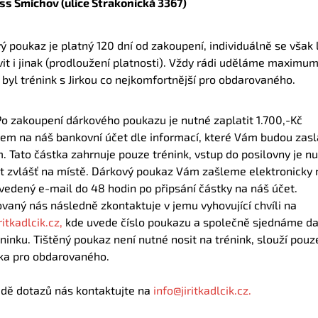
ss Smíchov (ulice Strakonická 3367)
ý poukaz je platný 120 dní od zakoupení, individuálně se však 
it i jinak (prodloužení platnosti). Vždy rádi uděláme maximum
 byl trénink s Jirkou co nejkomfortnější pro obdarovaného.
Po zakoupení dárkového poukazu je nutné zaplatit 1.700,-Kč
em na náš bankovní účet dle informací, které Vám budou zasl
. Tato částka zahrnuje pouze trénink, vstup do posilovny je n
it zvlášť na místě. Dárkový poukaz Vám zašleme elektronicky 
vedený e-mail do 48 hodin po připsání částky na náš účet.
vaný nás následně zkontaktuje v jemu vyhovující chvíli na
ritkadlcik.cz,
kde uvede číslo poukazu a společně sjednáme d
ninku. Tištěný poukaz není nutné nosit na trénink, slouží pouz
a pro obdarovaného.
adě dotazů nás kontaktujte na
info@jiritkadlcik.cz.