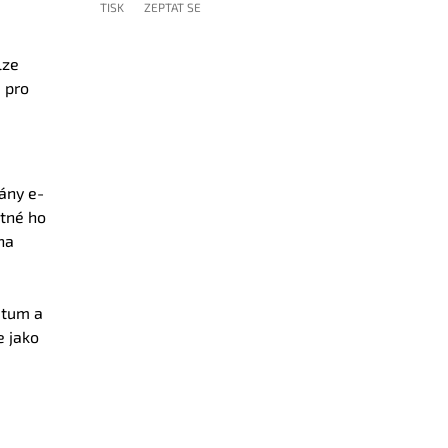
TISK
ZEPTAT SE
lze
 pro
ány e-
utné ho
na
atum a
e jako