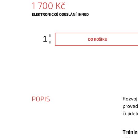
1 700 Kč
Měrná
ELEKTRONICKÉ ODESLÁNÍ IHNED
cena:
DO KOŠÍKU
POPIS
Rozvoj 
proved
či jíd
Trénin