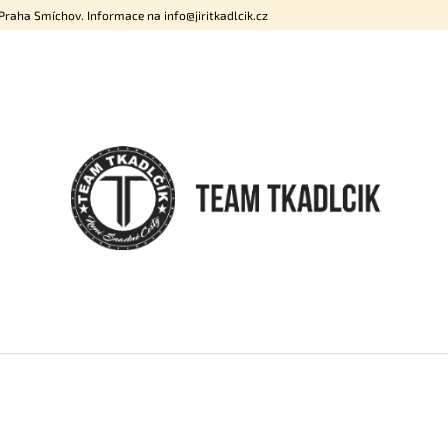
raha Smíchov. Informace na info@jiritkadlcik.cz
CO POTŘEBUJETE NAJÍT?
HLEDAT