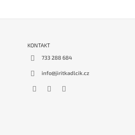
KONTAKT
733 288 684
info@jiritkadlcik.cz
Facebook
Instagram
YouTube