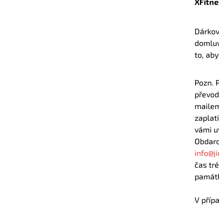
XFitne
Dárkov
domluv
to, aby
Pozn. 
převod
mailem
zaplat
vámi u
Obdaro
info@ji
čas tré
památk
V příp