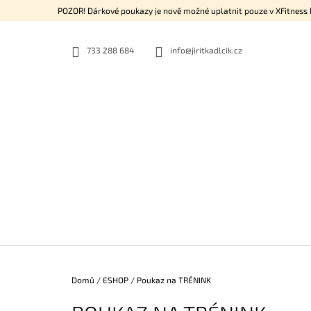
K
Přejít
POZOR! Dárkové poukazy je nově možné uplatnit pouze v XFitness P
na
O
ZPĚT
ZPĚT
obsah
DO
DO
Š
OBCHODU
OBCHODU
733 288 684
info@jiritkadlcik.cz
Í
K
Domů
/
ESHOP
/
Poukaz na TRÉNINK