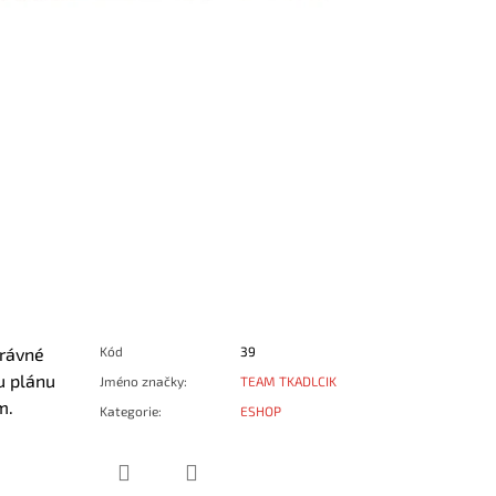
právné
Kód
39
u plánu
Jméno značky
:
TEAM TKADLCIK
em.
Kategorie
:
ESHOP