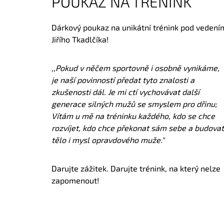
POUKAZ NA TRÉNINK
Dárkový poukaz na unikátní trénink pod vedení
Jiřího Tkadlčíka!
,,Pokud v něčem sportovně i osobně vynikáme,
je naší povinností předat tyto znalosti a
zkušenosti dál. Je mi ctí vychovávat další
generace silných mužů se smyslem pro dřinu;
Vítám u mě na tréninku každého, kdo se chce
rozvíjet, kdo chce překonat sám sebe a budovat
tělo i mysl opravdového muže."
Darujte zážitek. Darujte trénink, na který nelze
zapomenout!