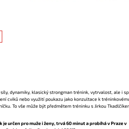
síly, dynamiky, klasický strongman trénink, vytrvalost, ale i s
ení cviků nebo využití poukazu jako konzultace k tréninkovém
elníčku. To vše může být předmětem tréninku s Jirkou Tkadlčík
k je určen pro muže i ženy, trvá 60 minut a probíhá v Praze v