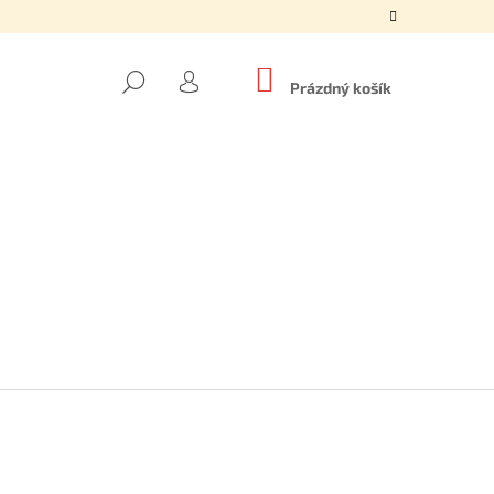
NÁKUPNÍ
HLEDAT
KOŠÍK
Prázdný košík
PŘIHLÁŠENÍ