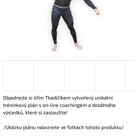
A
J
Í
T
?
HLEDAT
Objednejte si Jiřím Tkadlčíkem vytvořený unikátní
tréninkový plán s on-line coachingem a dosáhněte
výsledků, které si zasloužíte!
/Ukázku plánu naleznete ve fotkách tohoto produktu/