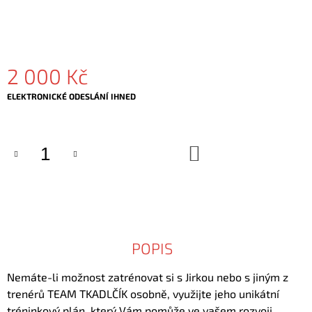
2 000 Kč
Měrná
ELEKTRONICKÉ ODESLÁNÍ IHNED
cena:
DO
KOŠÍKU
POPIS
Nemáte-li možnost zatrénovat si s Jirkou nebo s jiným z
trenérů TEAM TKADLČÍK osobně, využijte jeho unikátní
tréninkový plán, který Vám pomůže ve vašem rozvoji,