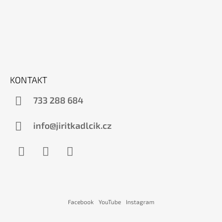
Z
Á
P
A
T
Í
KONTAKT
733 288 684
info@jiritkadlcik.cz
Facebook
Instagram
YouTube
Facebook
YouTube
Instagram