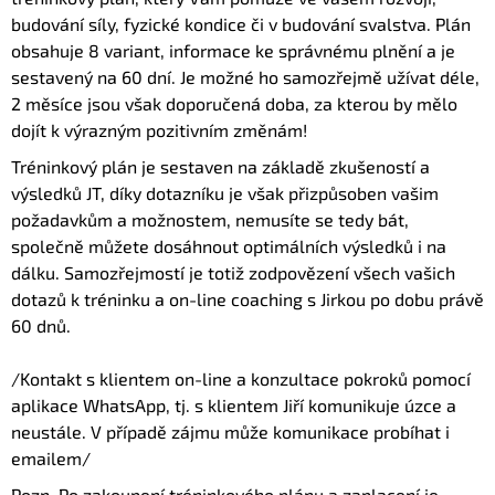
budování síly, fyzické kondice či v budování svalstva. Plán
obsahuje 8 variant, informace ke správnému plnění a je
sestavený na 60 dní. Je možné ho samozřejmě užívat déle,
2 měsíce jsou však doporučená doba, za kterou by mělo
dojít k výrazným pozitivním změnám!
Tréninkový plán je sestaven na základě zkušeností a
výsledků JT, díky dotazníku je však přizpůsoben vašim
požadavkům a možnostem, nemusíte se tedy bát,
společně můžete dosáhnout optimálních výsledků i na
dálku. Samozřejmostí je totiž zodpovězení všech vašich
dotazů k tréninku a on-line coaching s Jirkou po dobu právě
60 dnů.
/Kontakt s klientem on-line a konzultace pokroků pomocí
aplikace WhatsApp, tj. s klientem Jiří komunikuje úzce a
neustále. V případě zájmu může komunikace probíhat i
emailem/
Pozn. Po zakoupení tréninkového plánu a zaplacení je