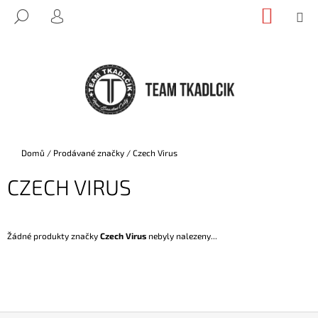
K
Přejít
NÁKUP
M
HLEDAT
na
KOŠÍK
O
PŘIHLÁŠENÍ
ZPĚT
ZPĚT
obsah
Š
Í
C
K
O
P
O
T
Domů
/
Prodávané značky
/
Czech Virus
Ř
CZECH VIRUS
E
B
U
Žádné produkty značky
Czech Virus
nebyly nalezeny...
J
E
T
E
N